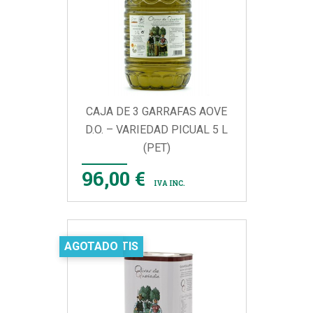
CAJA DE 3 GARRAFAS AOVE
D.O. – VARIEDAD PICUAL 5 L
(PET)
96,00 €
IVA INC.
ENVÍO GRATIS
AGOTADO