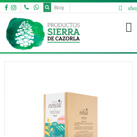
sho
Blog


aaa