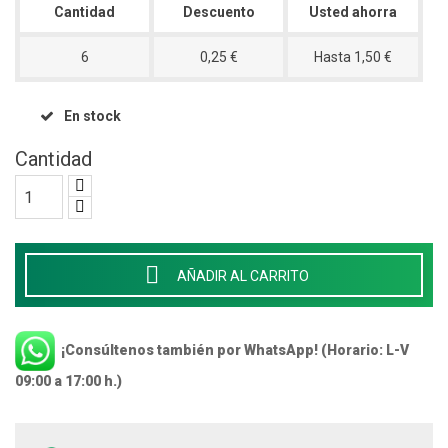
Cantidad
Descuento
Usted ahorra
6
0,25 €
Hasta 1,50 €
En stock
Cantidad

AÑADIR AL CARRITO
¡Consúltenos también por WhatsApp! (Horario: L-V
09:00 a 17:00 h.)