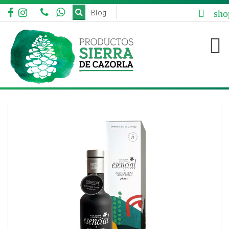
sho
Blog


aaa