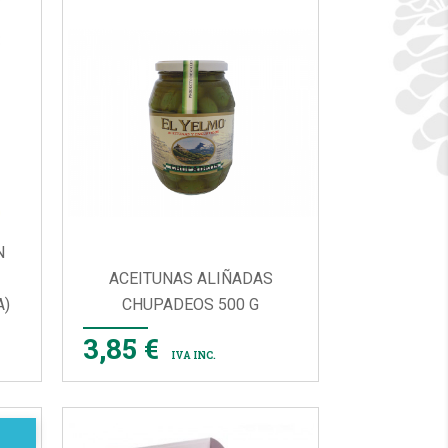
N
ACEITUNAS ALIÑADAS
A)
CHUPADEOS 500 G

VISTA RÁPIDA
3,85 €
IVA INC.