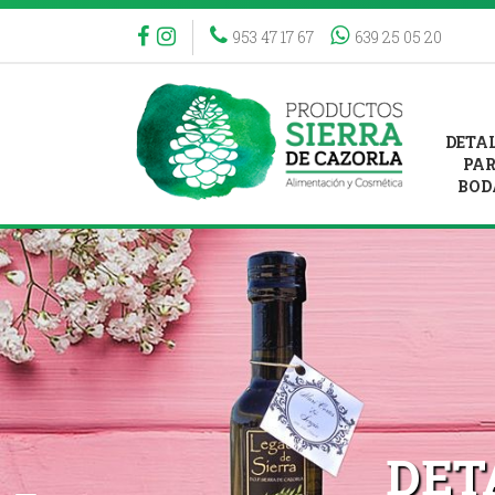
953 47 17 67
639 25 05 20
DETA
PA
BOD
Previous
DET