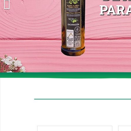

PAR