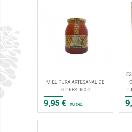
ES
MIEL PURA ARTESANAL DE
C
FLORES 950 G
TI

VISTA RÁPIDA
9,95 €
9
IVA INC.