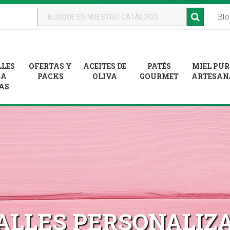
Blo
LLES
OFERTAS Y
ACEITES DE
PATÉS
MIEL PU
RA
PACKS
OLIVA
GOURMET
ARTESAN
AS
ALLES PERSONALIZ