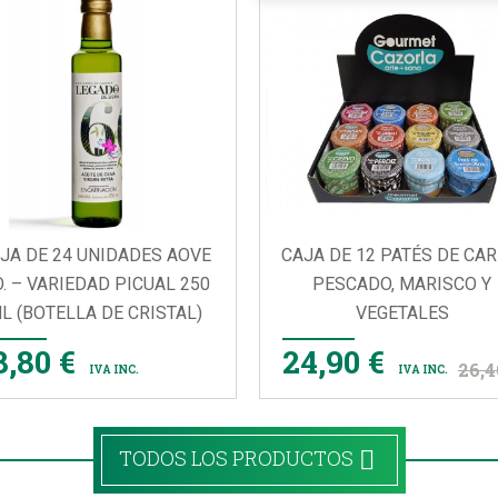
JA DE 24 UNIDADES AOVE
CAJA DE 12 PATÉS DE CAR
O. – VARIEDAD PICUAL 250
PESCADO, MARISCO Y
L (BOTELLA DE CRISTAL)
VEGETALES


VISTA RÁPIDA
VISTA RÁPIDA
8,80 €
24,90 €
26,4
IVA INC.
IVA INC.
TODOS LOS PRODUCTOS
