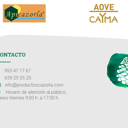
ONTACTO
953 47 17 67
639 25 05 20
info@productoscazorla.com
Horario de atención al público:
unes-Viernes 9:00 h. a 17:00 h.