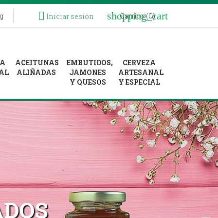
shopping_cart

Carrito
(0)
g
Iniciar sesión
RA
ACEITUNAS
EMBUTIDOS,
CERVEZA
AL
ALIÑADAS
JAMONES
ARTESANAL
Y QUESOS
Y ESPECIAL
Next
ADOS