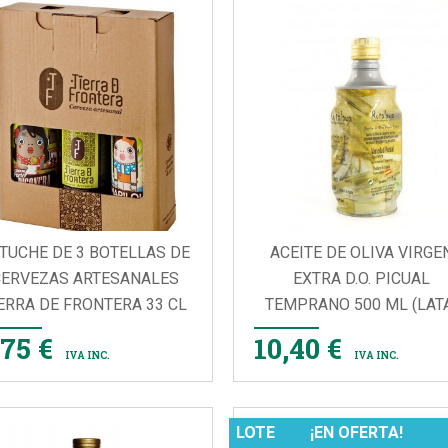
TUCHE DE 3 BOTELLAS DE
ACEITE DE OLIVA VIRGE
ERVEZAS ARTESANALES
EXTRA D.O. PICUAL
ERRA DE FRONTERA 33 CL
TEMPRANO 500 ML (LAT


VISTA RÁPIDA
VISTA RÁPIDA
,75 €
10,40 €
IVA INC.
IVA INC.
LOTE
¡EN OFERTA!