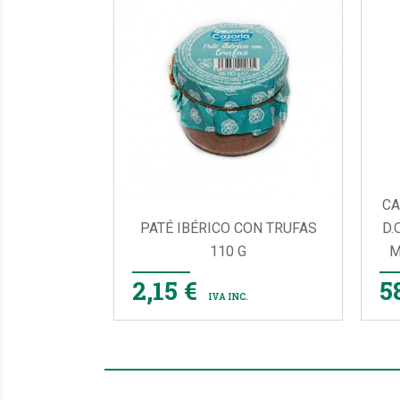
CA
PATÉ IBÉRICO CON TRUFAS
D.
110 G
M

VISTA RÁPIDA
2,15 €
5
IVA INC.