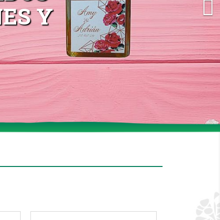

ES Y