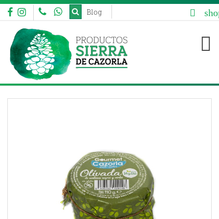
sho
Blog


aaa