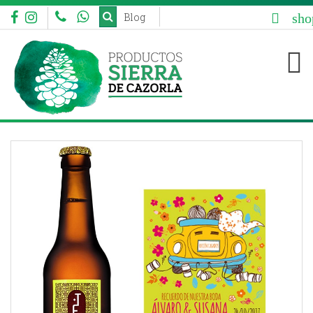
sho
Blog


aaa