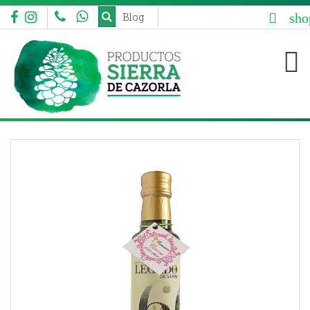
sho
Blog


aaa