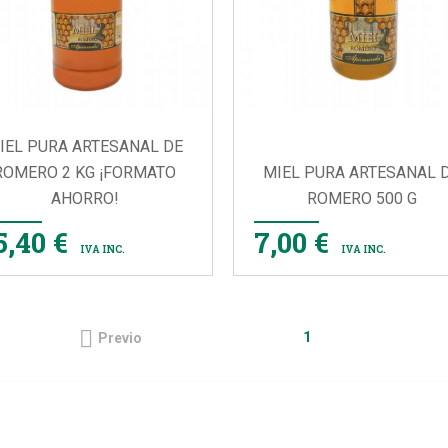
IEL PURA ARTESANAL DE
ROMERO 2 KG ¡FORMATO
MIEL PURA ARTESANAL 
AHORRO!
ROMERO 500 G


VISTA RÁPIDA
VISTA RÁPIDA
5,40 €
7,00 €
IVA INC.
IVA INC.

1
Previo