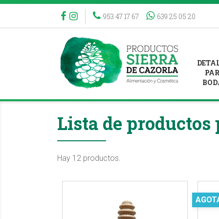
953 47 17 67
639 25 05 20
DETA
PA
BOD
Lista de producto
Hay 12 productos.
AGOT