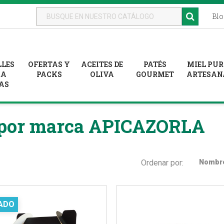
Blo
LLES
OFERTAS Y
ACEITES DE
PATÉS
MIEL PU
RA
PACKS
OLIVA
GOURMET
ARTESAN
AS
s por marca APICAZORLA
Ordenar por:
Nombre
ADO