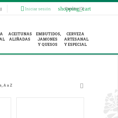
shopping_cart

Carrito
(0)
g
Iniciar sesión
RA
ACEITUNAS
EMBUTIDOS,
CERVEZA
AL
ALIÑADAS
JAMONES
ARTESANAL
Y QUESOS
Y ESPECIAL

, A a Z