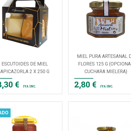
MIEL PURA ARTESANAL 
ESCUTOIDES DE MIEL
FLORES 125 G (OPCIONA
APICAZORLA 2 X 250 G
CUCHARA MIELERA)


VISTA RÁPIDA
VISTA RÁPIDA
8,30 €
2,80 €
IVA INC.
IVA INC.
ADO