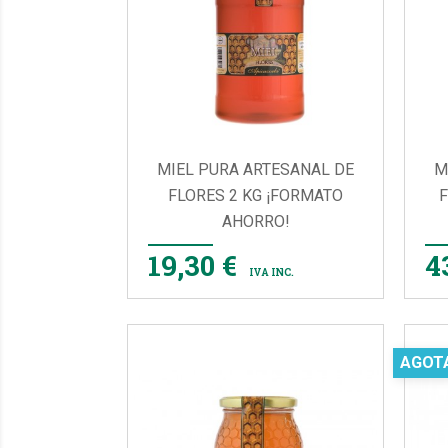
MIEL PURA ARTESANAL DE
M
FLORES 2 KG ¡FORMATO
F
AHORRO!

VISTA RÁPIDA
19,30 €
4
IVA INC.
AGOT